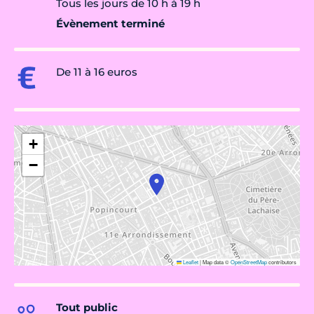
Tous les jours de 10 h à 19 h
Évènement terminé
De 11 à 16 euros
+
−
Leaflet
|
Map data ©
OpenStreetMap
contributors
Tout public