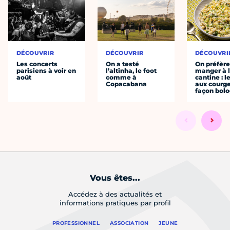
DÉCOUVRIR
DÉCOUVRIR
DÉCOUVRI
Les concerts
On a testé
On préfèr
parisiens à voir en
l’altinha, le foot
manger à 
août
comme à
cantine : l
Copacabana
aux courge
façon bol
Vous êtes...
Accédez à des actualités et
informations pratiques par profil
PROFESSIONNEL
ASSOCIATION
JEUNE