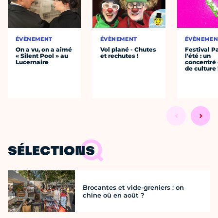
ÉVÈNEMENT
ÉVÈNEMENT
ÉVÈNEMEN
On a vu, on a aimé
Vol plané - Chutes
Festival P
« Silent Pool » au
et rechutes !
l'été : un
Lucernaire
concentré 
de culture 
SÉLECTIONS
Brocantes et vide-greniers : on
chine où en août ?