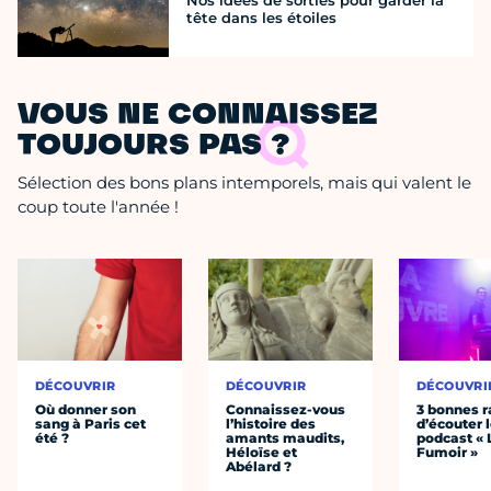
Nos idées de sorties pour garder la
tête dans les étoiles
VOUS NE CONNAISSEZ
TOUJOURS PAS ?
Sélection des bons plans intemporels, mais qui valent le
coup toute l'année !
DÉCOUVRIR
DÉCOUVRIR
DÉCOUVRI
Où donner son
Connaissez-vous
3 bonnes r
sang à Paris cet
l’histoire des
d’écouter 
été ?
amants maudits,
podcast « 
Héloïse et
Fumoir »
Abélard ?