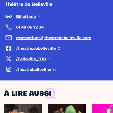
Théâtre de Belleville
Billetterie
01 48 06 72 34
reservations@theatredebelleville.com
/theatre.debelleville
/Belleville_TDB
/theatrebelleville/
À LIRE AUSSI