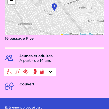
−
Leaflet
|
Map data ©
OpenStreetMap
contributors
16 passage Piver
Jeunes et adultes
À partir de 14 ans
Couvert
Évènement proposé par :