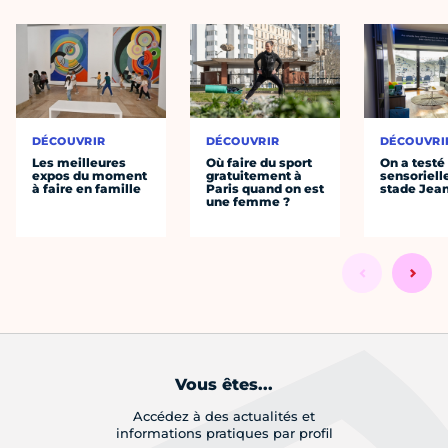
DÉCOUVRIR
DÉCOUVRIR
DÉCOUVRI
Les meilleures
Où faire du sport
On a testé 
expos du moment
gratuitement à
sensoriell
à faire en famille
Paris quand on est
stade Jea
une femme ?
Vous êtes...
Accédez à des actualités et
informations pratiques par profil