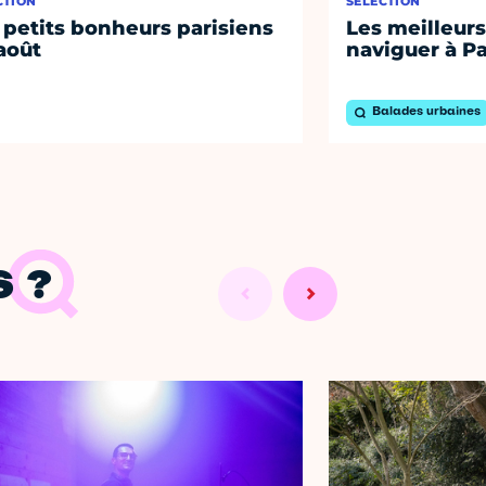
CTION
SÉLECTION
 petits bonheurs parisiens
Les meilleurs
août
naviguer à Pa
Balades urbaines
 ?