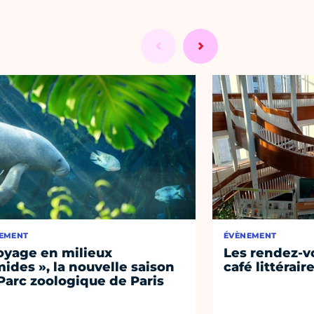
EMENT
ÉVÈNEMENT
oyage en milieux
Les rendez-vo
ides », la nouvelle saison
café littérair
Parc zoologique de Paris