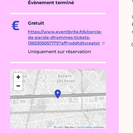
Évènement terminé
Gratuit
https://www.eventbrite.fr/e/cercle-
de-parole-dhommes-tickets-
1365305057179?aff=oddtdtcreator
Uniquement sur réservation
+
−
Leaflet
|
Map data ©
OpenStreetMap
contributors