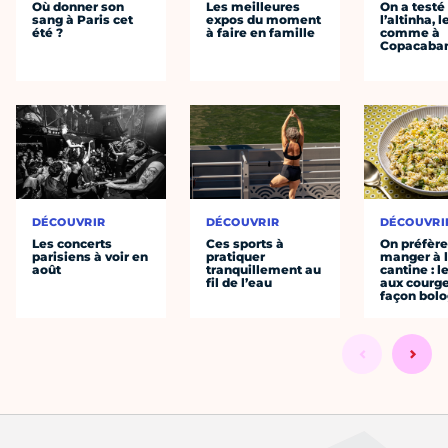
Où donner son
Les meilleures
On a testé
sang à Paris cet
expos du moment
l’altinha, l
été ?
à faire en famille
comme à
Copacaba
DÉCOUVRIR
DÉCOUVRIR
DÉCOUVRI
Les concerts
Ces sports à
On préfèr
parisiens à voir en
pratiquer
manger à 
août
tranquillement au
cantine : l
fil de l’eau
aux courge
façon bol