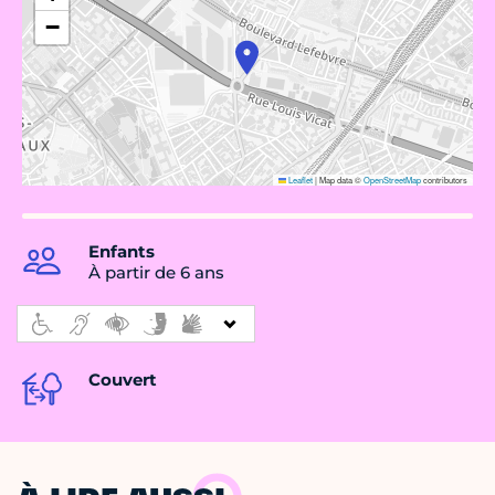
−
Leaflet
|
Map data ©
OpenStreetMap
contributors
Enfants
À partir de 6 ans
Couvert