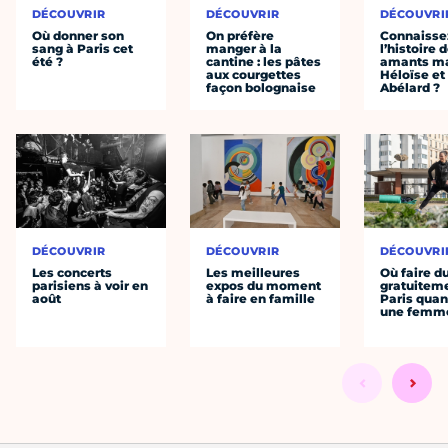
DÉCOUVRIR
DÉCOUVRIR
DÉCOUVRI
Où donner son
On préfère
Connaisse
sang à Paris cet
manger à la
l’histoire 
été ?
cantine : les pâtes
amants ma
aux courgettes
Héloïse et
façon bolognaise
Abélard ?
DÉCOUVRIR
DÉCOUVRIR
DÉCOUVRI
Les concerts
Les meilleures
Où faire d
parisiens à voir en
expos du moment
gratuitem
août
à faire en famille
Paris quan
une femm