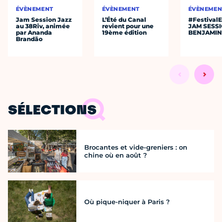
ÉVÈNEMENT
ÉVÈNEMENT
ÉVÈNEMEN
Jam Session Jazz
L’Été du Canal
#Festival
au 38Riv, animée
revient pour une
JAM SESS
par Ananda
19ème édition
BENJAMIN
Brandão
SÉLECTIONS
Brocantes et vide-greniers : on
chine où en août ?
Où pique-niquer à Paris ?