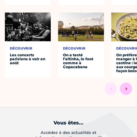
DÉCOUVRIR
DÉCOUVRIR
DÉCOUVRI
Les concerts
On a testé
On préfèr
parisiens à voir en
l’altinha, le foot
manger à 
août
comme à
cantine : l
Copacabana
aux courge
façon bol
Vous êtes...
Accédez à des actualités et