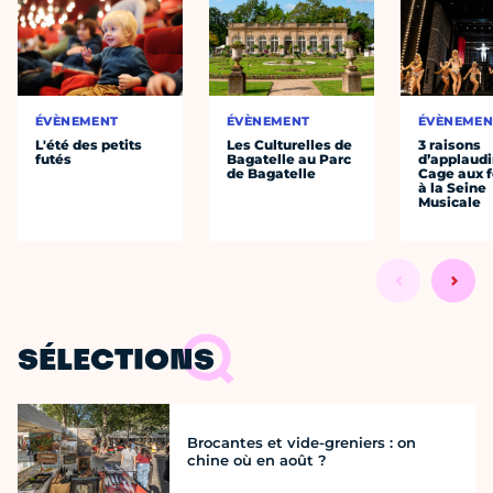
ÉVÈNEMENT
ÉVÈNEMENT
ÉVÈNEMEN
L'été des petits
Les Culturelles de
3 raisons
futés
Bagatelle au Parc
d’applaudi
de Bagatelle
Cage aux fo
à la Seine
Musicale
SÉLECTIONS
Brocantes et vide-greniers : on
chine où en août ?