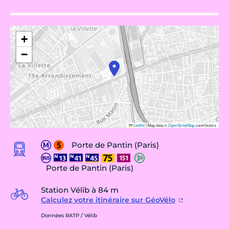
+
−
Leaflet
|
Map data ©
OpenStreetMap
contributors
Porte de Pantin (Paris)
Porte de Pantin (Paris)
Station Vélib à 84 m
Calculez votre itinéraire sur GéoVélo
Données RATP / Vélib