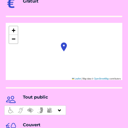
Gratuit
+
−
Leaflet
|
Map data ©
OpenStreetMap
contributors
Tout public
Couvert