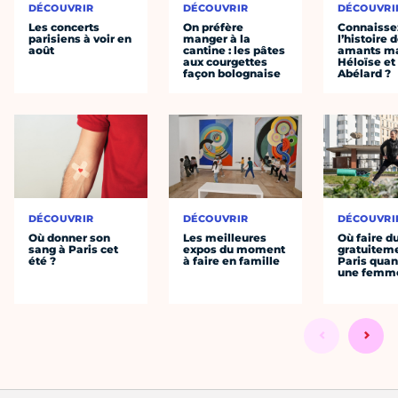
DÉCOUVRIR
DÉCOUVRIR
DÉCOUVRI
Les concerts
On préfère
Connaisse
parisiens à voir en
manger à la
l’histoire 
août
cantine : les pâtes
amants ma
aux courgettes
Héloïse et
façon bolognaise
Abélard ?
DÉCOUVRIR
DÉCOUVRIR
DÉCOUVRI
Où donner son
Les meilleures
Où faire d
sang à Paris cet
expos du moment
gratuitem
été ?
à faire en famille
Paris quan
une femm