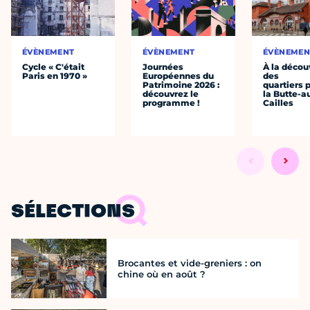
ÉVÈNEMENT
ÉVÈNEMENT
ÉVÈNEMEN
Cycle « C'était
Journées
À la décou
Paris en 1970 »
Européennes du
des
Patrimoine 2026 :
quartiers p
découvrez le
la Butte-a
programme !
Cailles
SÉLECTIONS
Brocantes et vide-greniers : on
chine où en août ?