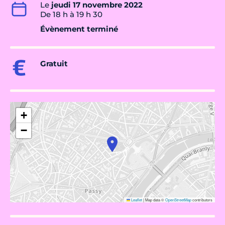
Le
jeudi 17 novembre 2022
De 18 h à 19 h 30
Évènement terminé
Gratuit
+
−
Leaflet
|
Map data ©
OpenStreetMap
contributors