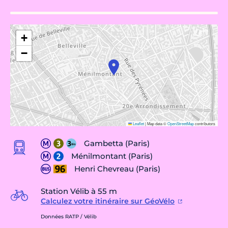
+
−
Leaflet
|
Map data ©
OpenStreetMap
contributors
Gambetta (Paris)
Ménilmontant (Paris)
Henri Chevreau (Paris)
Station Vélib à 55 m
Calculez votre itinéraire sur GéoVélo
Données RATP / Vélib