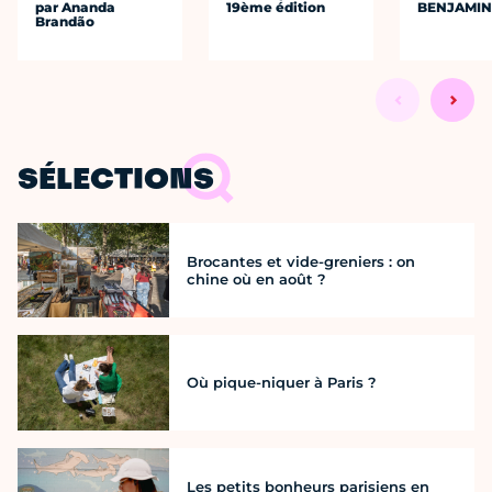
par Ananda
19ème édition
BENJAMIN
Brandão
SÉLECTIONS
Brocantes et vide-greniers : on
chine où en août ?
Où pique-niquer à Paris ?
Les petits bonheurs parisiens en