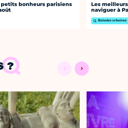
 petits bonheurs parisiens
Les meilleurs
août
naviguer à Pa
Balades urbaines
 ?