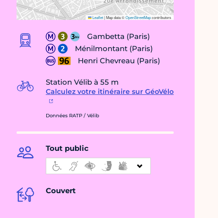
Leaflet
|
Map data ©
OpenStreetMap
contributors
Gambetta (Paris)
Ménilmontant (Paris)
Henri Chevreau (Paris)
Station Vélib à 55 m
Calculez votre itinéraire sur GéoVélo
Données RATP / Vélib
Tout public
Couvert