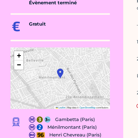
Évènement terminé
Gratuit
+
−
Leaflet
|
Map data ©
OpenStreetMap
contributors
Gambetta (Paris)
Ménilmontant (Paris)
Henri Chevreau (Paris)