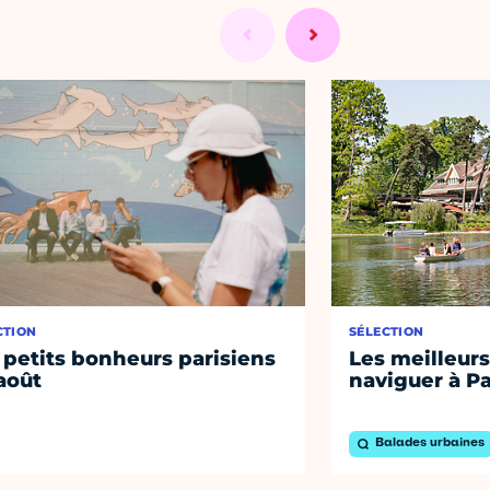
CTION
SÉLECTION
 petits bonheurs parisiens
Les meilleurs
août
naviguer à Pa
Balades urbaines