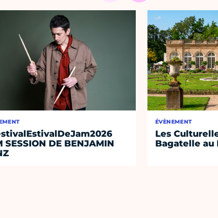
EMENT
ÉVÈNEMENT
stivalEstivalDeJam2026
Les Culturell
M SESSION DE BENJAMIN
Bagatelle au 
NZ