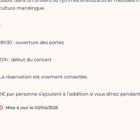
public dans un univers où rythmes envoûtants et mélodies in
culture mandingue.
–
18h30 : ouverture des portes
20h : début du concert
La réservation est vivement conseillée.
2€ par personne s’ajoutent à l’addition si vous dînez pendant
Mise à jour le 02/04/2025