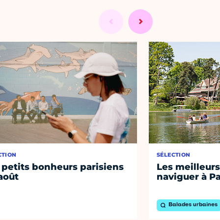
CTION
SÉLECTION
 petits bonheurs parisiens
Les meilleurs
août
naviguer à Pa
Balades urbaines