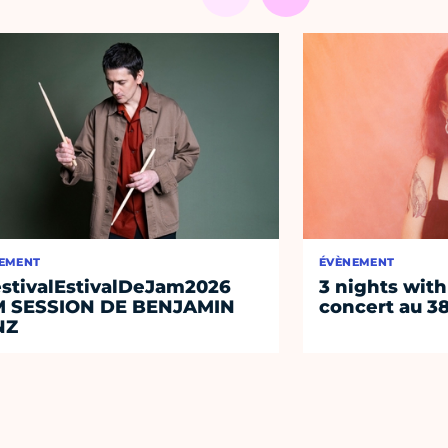
EMENT
ÉVÈNEMENT
stivalEstivalDeJam2026
3 nights with
M SESSION DE BENJAMIN
concert au 38
NZ