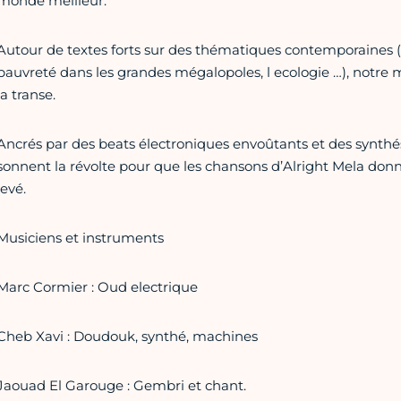
monde meilleur.
Autour de textes forts sur des thématiques contemporaines (la
pauvreté dans les grandes mégalopoles, l ecologie …), notre 
la transe.
Ancrés par des beats électroniques envoûtants et des synthés
sonnent la révolte pour que les chansons d’Alright Mela donne
levé.
Musiciens et instruments
Marc Cormier : Oud electrique
Cheb Xavi : Doudouk, synthé, machines
Jaouad El Garouge : Gembri et chant.