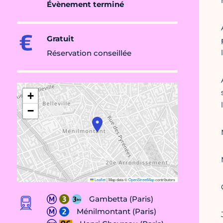
Évènement terminé
Gratuit
Réservation conseillée
+
−
Leaflet
|
Map data ©
OpenStreetMap
contributors
Gambetta (Paris)
Ménilmontant (Paris)