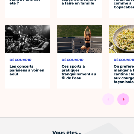
été ?
à faire en famille
comme à
Copacaba
DÉCOUVRIR
DÉCOUVRIR
DÉCOUVRI
Les concerts
Ces sports à
On préfèr
parisiens à voir en
pratiquer
manger à 
août
tranquillement au
cantine : l
fil de l’eau
aux courge
façon bol
Vous êtes...