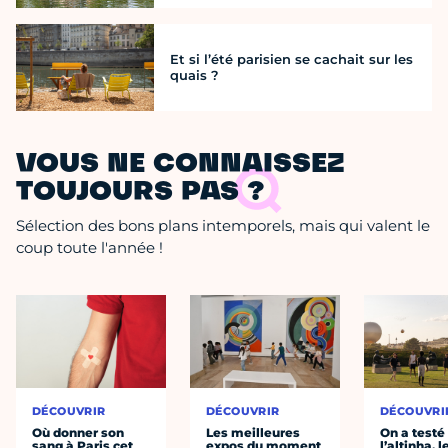
Et si l’été parisien se cachait sur les
quais ?
VOUS NE CONNAISSEZ
TOUJOURS PAS ?
Sélection des bons plans intemporels, mais qui valent le
coup toute l'année !
DÉCOUVRIR
DÉCOUVRIR
DÉCOUVRI
Où donner son
Les meilleures
On a testé
sang à Paris cet
expos du moment
l’altinha, l