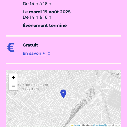
De 14 h à 16 h
Le
mardi 19 août 2025
De 14 h à 16 h
Évènement terminé
Gratuit
En savoir +
+
−
Leaflet
|
Map data ©
OpenStreetMap
contributors