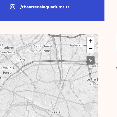
/theatredelaquarium/
+
−