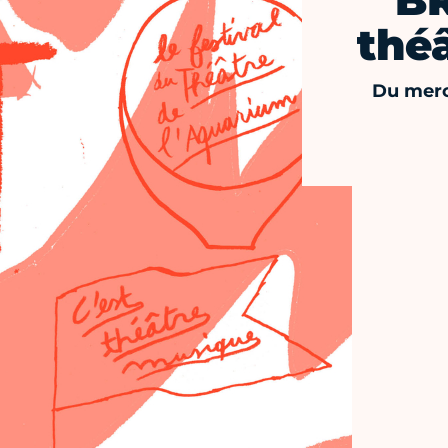
BR
thé
Du merc