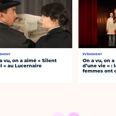
EMENT
ÉVÈNEMENT
a vu, on a aimé « Silent
On a vu, on a
l » au Lucernaire
d’une vie » : 
femmes ont d