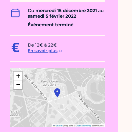
Du
mercredi 15 décembre 2021
au
samedi 5 février 2022
Évènement terminé
De 12€ à 22€
En savoir plus
+
−
Leaflet
|
Map data ©
OpenStreetMap
contributors