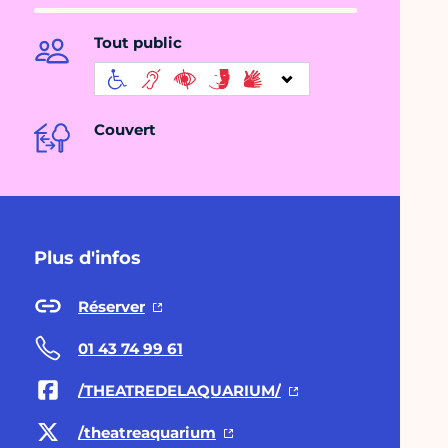
Tout public
Couvert
Plus d'infos
Réserver
01 43 74 99 61
/THEATREDELAQUARIUM/
/theatreaquarium