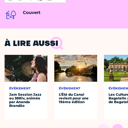
Couvert
À LIRE AUSSI
ÉVÈNEMENT
ÉVÈNEMENT
ÉVÈNEMEN
Jam Session Jazz
L’Été du Canal
Les Cultur
au 38Riv, animée
revient pour une
Bagatelle 
par Ananda
19ème édition
de Bagatel
Brandão