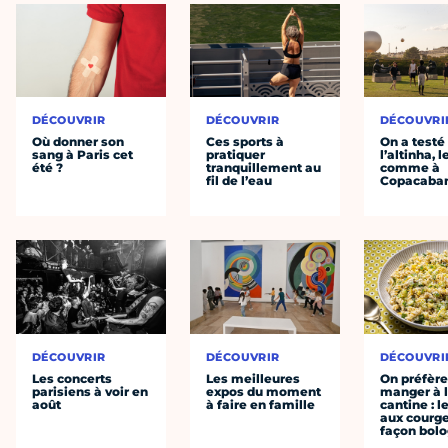
DÉCOUVRIR
DÉCOUVRIR
DÉCOUVRI
Où donner son
Ces sports à
On a testé
sang à Paris cet
pratiquer
l’altinha, l
été ?
tranquillement au
comme à
fil de l’eau
Copacaba
DÉCOUVRIR
DÉCOUVRIR
DÉCOUVRI
Les concerts
Les meilleures
On préfèr
parisiens à voir en
expos du moment
manger à 
août
à faire en famille
cantine : l
aux courge
façon bol