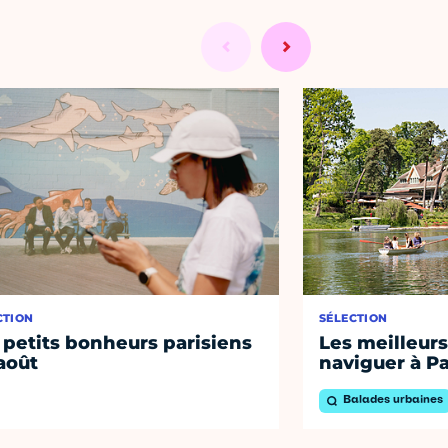
CTION
SÉLECTION
 petits bonheurs parisiens
Les meilleurs
août
naviguer à Pa
Balades urbaines