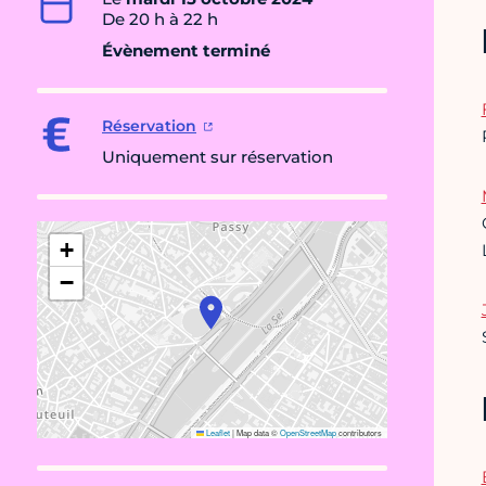
De 20 h à 22 h
Évènement terminé
Réservation
Uniquement sur réservation
+
−
Leaflet
|
Map data ©
OpenStreetMap
contributors