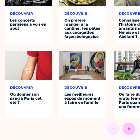
DÉCOUVRIR
DÉCOUVRIR
DÉCOUVRI
Les concerts
On préfère
Connaisse
parisiens à voir en
manger à la
l’histoire 
août
cantine : les pâtes
amants ma
aux courgettes
Héloïse et
façon bolognaise
Abélard ?
DÉCOUVRIR
DÉCOUVRIR
DÉCOUVRI
Où donner son
Les meilleures
Où faire d
sang à Paris cet
expos du moment
gratuitem
été ?
à faire en famille
Paris quan
une femm