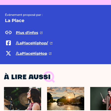
Évènement proposé par :
La Place
Plus d'infos
/LaPlaceHiphop/
/LaPlaceHipHop
À LIRE AUSSI