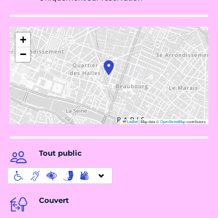
+
−
Leaflet
|
Map data ©
OpenStreetMap
contributors
Tout public
Couvert