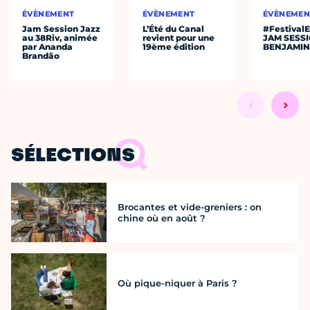
ÉVÈNEMENT
ÉVÈNEMENT
ÉVÈNEMEN
Jam Session Jazz
L’Été du Canal
#Festival
au 38Riv, animée
revient pour une
JAM SESS
par Ananda
19ème édition
BENJAMIN
Brandão
SÉLECTIONS
Brocantes et vide-greniers : on
chine où en août ?
Où pique-niquer à Paris ?