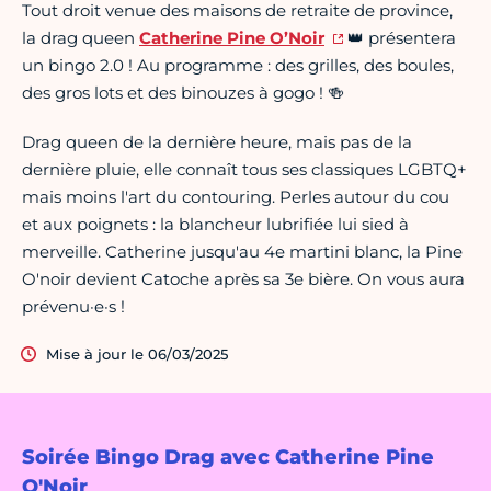
Tout droit venue des maisons de retraite de province,
la drag queen
Catherine Pine O’Noir
👑 présentera
un bingo 2.0 ! Au programme : des grilles, des boules,
des gros lots et des binouzes à gogo ! 🍻
Drag queen de la dernière heure, mais pas de la
dernière pluie, elle connaît tous ses classiques LGBTQ+
mais moins l'art du contouring. Perles autour du cou
et aux poignets : la blancheur lubrifiée lui sied à
merveille. Catherine jusqu'au 4e martini blanc, la Pine
O'noir devient Catoche après sa 3e bière. On vous aura
prévenu·e·s !
Mise à jour le 06/03/2025
Soirée Bingo Drag avec Catherine Pine
O'Noir