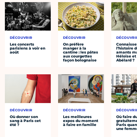
DÉCOUVRIR
DÉCOUVRIR
DÉCOUVRI
Les concerts
On préfère
Connaisse
parisiens à voir en
manger à la
l’histoire 
août
cantine : les pâtes
amants ma
aux courgettes
Héloïse et
façon bolognaise
Abélard ?
DÉCOUVRIR
DÉCOUVRIR
DÉCOUVRI
Où donner son
Les meilleures
Où faire d
sang à Paris cet
expos du moment
gratuitem
été ?
à faire en famille
Paris quan
une femm