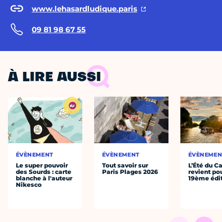
www.lehasardludique.paris
09 81 98 67 55
À LIRE AUSSI
ÉVÈNEMENT
ÉVÈNEMENT
ÉVÈNEMEN
Le super pouvoir
Tout savoir sur
L’Été du C
des Sourds : carte
Paris Plages 2026
revient po
blanche à l'auteur
19ème édi
Nikesco