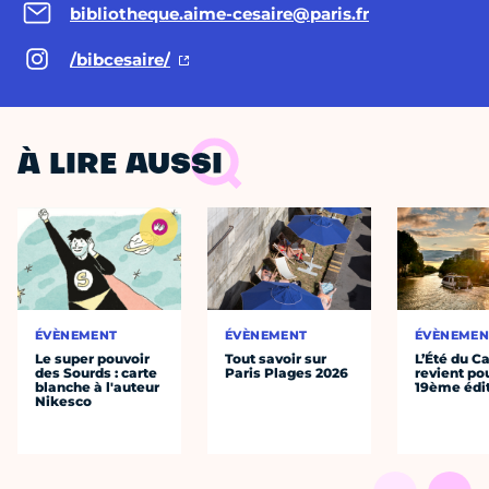
bibliotheque.aime-cesaire@paris.fr
/bibcesaire/
À LIRE AUSSI
ÉVÈNEMENT
ÉVÈNEMENT
ÉVÈNEMEN
Le super pouvoir
Tout savoir sur
L’Été du C
des Sourds : carte
Paris Plages 2026
revient po
blanche à l'auteur
19ème édi
Nikesco