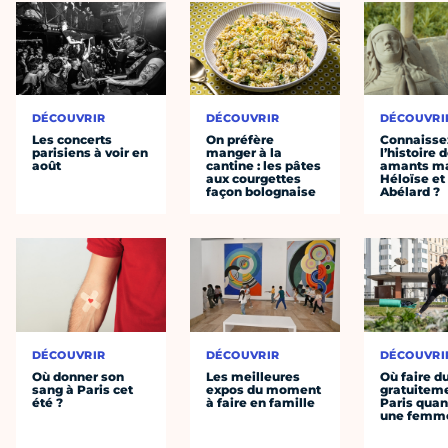
DÉCOUVRIR
DÉCOUVRIR
DÉCOUVRI
Les concerts
On préfère
Connaisse
parisiens à voir en
manger à la
l’histoire 
août
cantine : les pâtes
amants ma
aux courgettes
Héloïse et
façon bolognaise
Abélard ?
DÉCOUVRIR
DÉCOUVRIR
DÉCOUVRI
Où donner son
Les meilleures
Où faire d
sang à Paris cet
expos du moment
gratuitem
été ?
à faire en famille
Paris quan
une femm