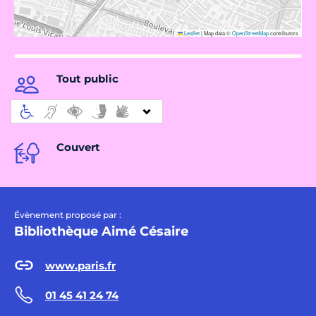
Leaflet
|
Map data ©
OpenStreetMap
contributors
Tout public
Couvert
Évènement proposé par :
Bibliothèque Aimé Césaire
www.paris.fr
01 45 41 24 74