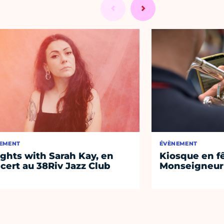
EMENT
ÉVÈNEMENT
ights with Sarah Kay, en
Kiosque en f
cert au 38Riv Jazz Club
Monseigneur 