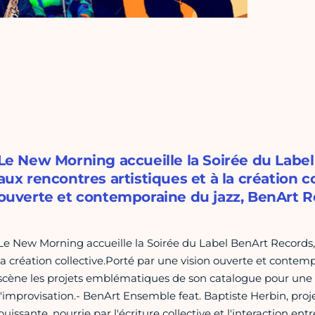
Le New Morning accueille la Soirée du Label
aux rencontres artistiques et à la création c
ouverte et contemporaine du jazz, BenArt 
Le New Morning accueille la Soirée du Label BenArt Records, d
la création collective.Porté par une vision ouverte et contem
scène les projets emblématiques de son catalogue pour une s
l'improvisation.- BenArt Ensemble feat. Baptiste Herbin, pro
puissante, nourrie par l'écriture collective et l'interaction e