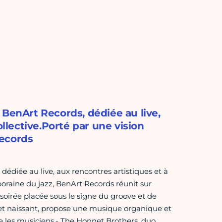
 BenArt Records, dédiée au live,
ollective.Porté par une vision
Records
édiée au live, aux rencontres artistiques et à
poraine du jazz, BenArt Records réunit sur
oirée placée sous le signe du groove et de
jet naissant, propose une musique organique et
ntre les musiciens.- The Honnet Brothers, duo