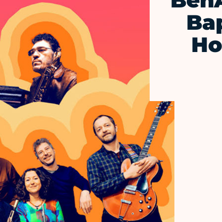
BenA
Bap
Ho