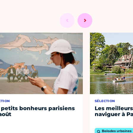
CTION
SÉLECTION
 petits bonheurs parisiens
Les meilleurs
août
naviguer à Pa
Balades urbaines