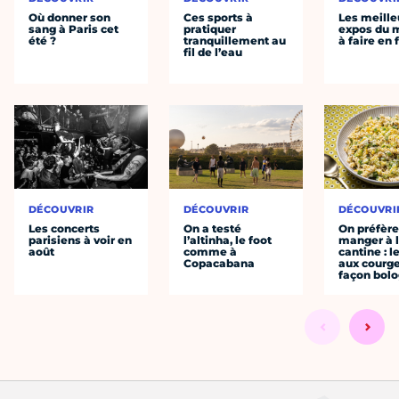
Où donner son
Ces sports à
Les meille
sang à Paris cet
pratiquer
expos du
été ?
tranquillement au
à faire en 
fil de l’eau
DÉCOUVRIR
DÉCOUVRIR
DÉCOUVRI
Les concerts
On a testé
On préfèr
parisiens à voir en
l’altinha, le foot
manger à 
août
comme à
cantine : l
Copacabana
aux courge
façon bol