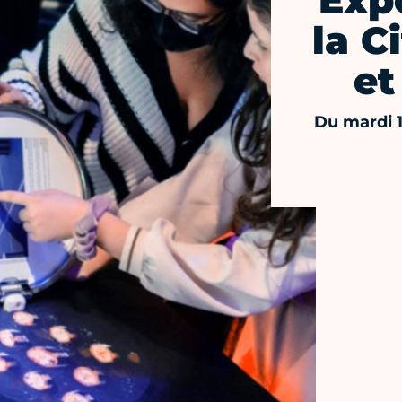
Exp
la C
et
Du mardi 