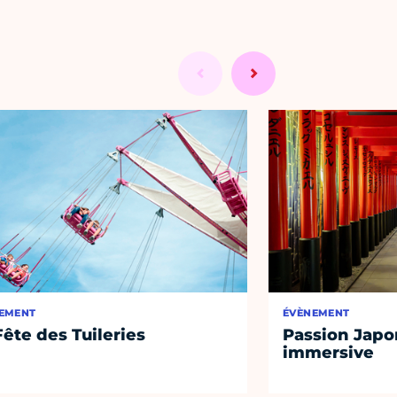
EMENT
ÉVÈNEMENT
Fête des Tuileries
Passion Japon
immersive