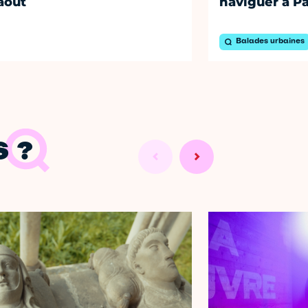
août
naviguer à Pa
Balades urbaines
 ?