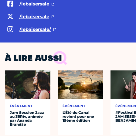
/lebaisersale
/lebaisersale
/lebaisersale/
À LIRE AUSSI
ÉVÈNEMENT
ÉVÈNEMENT
ÉVÈNEMEN
Jam Session Jazz
L’Été du Canal
#Festival
au 38Riv, animée
revient pour une
JAM SESS
par Ananda
19ème édition
BENJAMIN
Brandão