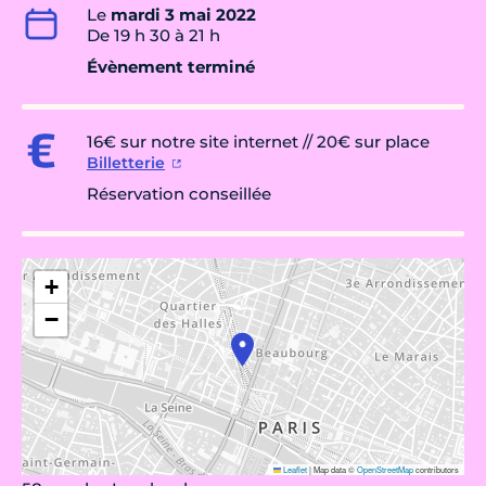
Le
mardi 3 mai 2022
De 19 h 30 à 21 h
Évènement terminé
16€ sur notre site internet // 20€ sur place
Billetterie
Réservation conseillée
+
−
Leaflet
|
Map data ©
OpenStreetMap
contributors