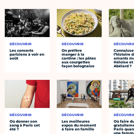
DÉCOUVRIR
DÉCOUVRIR
DÉCOUVRI
Les concerts
On préfère
Connaisse
parisiens à voir en
manger à la
l’histoire 
août
cantine : les pâtes
amants ma
aux courgettes
Héloïse et
façon bolognaise
Abélard ?
DÉCOUVRIR
DÉCOUVRIR
DÉCOUVRI
Où donner son
Les meilleures
Où faire d
sang à Paris cet
expos du moment
gratuitem
été ?
à faire en famille
Paris quan
une femm