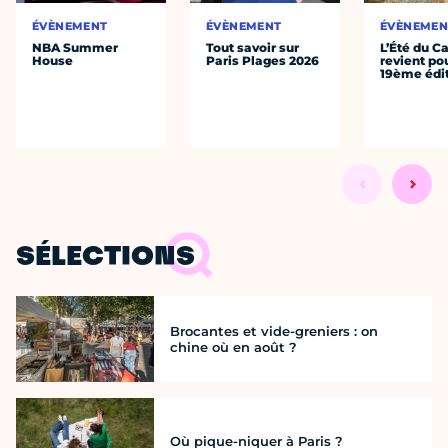
ÉVÈNEMENT
ÉVÈNEMENT
ÉVÈNEMEN
NBA Summer
Tout savoir sur
L’Été du C
House
Paris Plages 2026
revient po
19ème édi
SÉLECTIONS
Brocantes et vide-greniers : on
chine où en août ?
Où pique-niquer à Paris ?