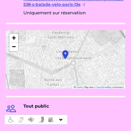
538-s-balade-velo-paris-13e
Uniquement sur réservation
+
−
Leaflet
|
Map data ©
OpenStreetMap
contributors
Tout public