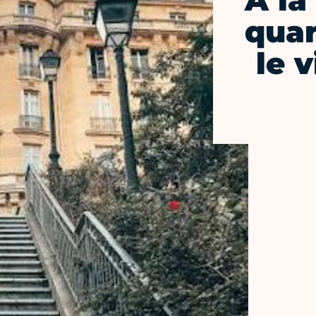
À la
quar
le 