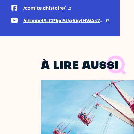
/comite.dhistoire/
/channel/UCP1pc5Ug6bylHWAk7Z2ky1g/playlists
À LIRE AUSSI