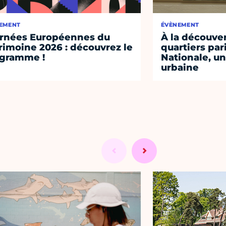
EMENT
ÉVÈNEMENT
rnées Européennes du
À la découve
rimoine 2026 : découvrez le
quartiers pari
gramme !
Nationale, un
urbaine