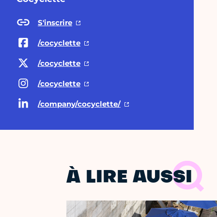
S'inscrire
/cocyclette
/cocyclette
/cocyclette
/company/cocyclette/
À LIRE AUSSI