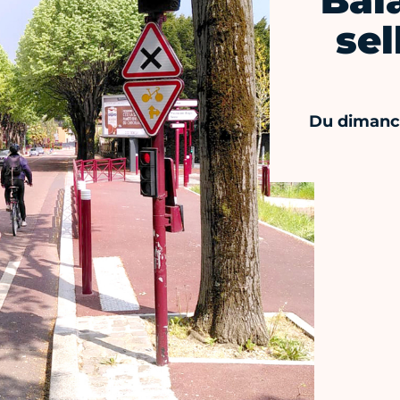
Bal
sel
Du dimanch