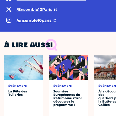
/Ensemble10Paris
/ensemble10paris
À LIRE AUSSI
ÉVÈNEMENT
ÉVÈNEMENT
ÉVÈNEMEN
La Fête des
Journées
À la décou
Tuileries
Européennes du
des
Patrimoine 2026 :
quartiers p
découvrez le
la Butte-a
programme !
Cailles