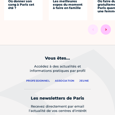
Où donner son
Les meilleures
Où faire d
sang à Paris cet
expos du moment
gratuitem
été ?
à faire en famille
Paris quan
une femm
Vous êtes...
Accédez à des actualités et
informations pratiques par profil
PROFESSIONNEL
ASSOCIATION
JEUNE
Les newsletters de Paris
Recevez directement par email
l'actualité de vos centres d'intérêt