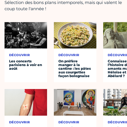
Sélection des bons plans intemporels, mais qui valent le
coup toute l'année !
DÉCOUVRIR
DÉCOUVRIR
DÉCOUVRI
Les concerts
On préfère
Connaisse
parisiens à voir en
manger à la
l’histoire 
août
cantine : les pâtes
amants ma
aux courgettes
Héloïse et
façon bolognaise
Abélard ?
DÉCOUVRIR
DÉCOUVRIR
DÉCOUVRI