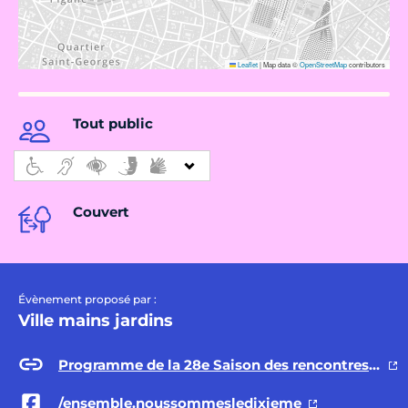
Leaflet
|
Map data ©
OpenStreetMap
contributors
Tout public
Couvert
Évènement proposé par :
Ville mains jardins
Programme de la 28e Saison des rencontres interculturelles du 10e
/ensemble.noussommesledixieme