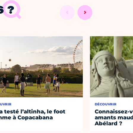
 ?
UVRIR
DÉCOUVRIR
a testé l’altinha, le foot
Connaissez-vo
mme à Copacabana
amants maudi
Abélard ?