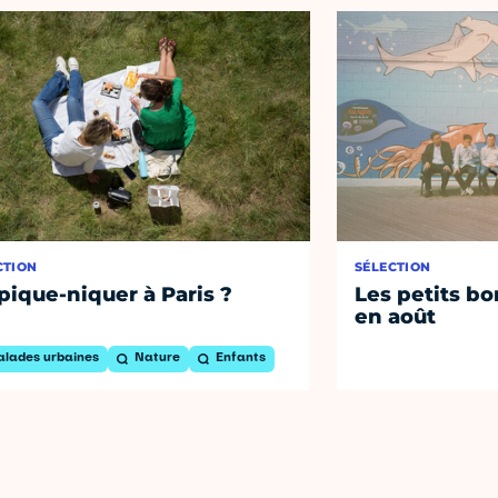
CTION
SÉLECTION
pique-niquer à Paris ?
Les petits bo
en août
alades urbaines
Nature
Enfants