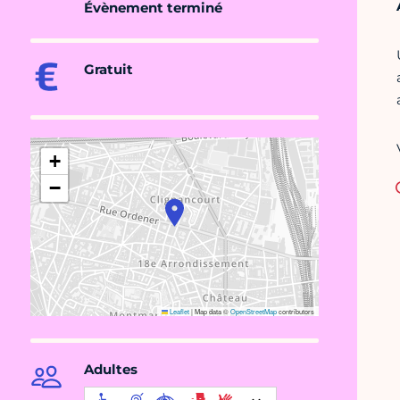
Évènement terminé
Gratuit
+
−
Leaflet
|
Map data ©
OpenStreetMap
contributors
Adultes