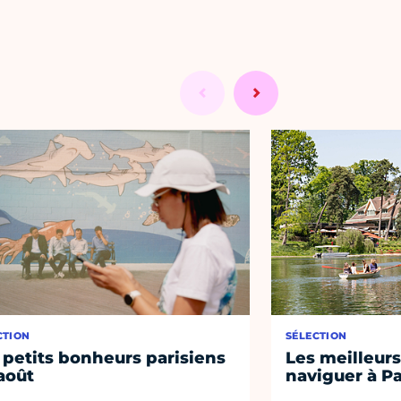
CTION
SÉLECTION
 petits bonheurs parisiens
Les meilleurs
août
naviguer à Pa