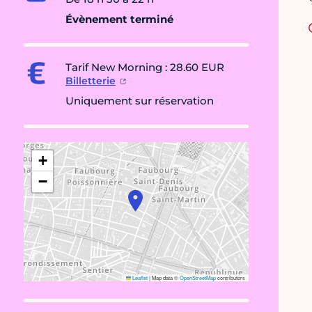
Évènement terminé
Tarif New Morning : 28.60 EUR
Billetterie
Uniquement sur réservation
+
−
Leaflet
|
Map data ©
OpenStreetMap
contributors