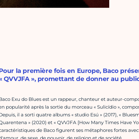
Pour la première fois en Europe, Baco prés
« QVVJFA », promettant de donner au publi
Baco Exu do Blues est un rappeur, chanteur et auteur-comp
en popularité après la sortie du morceau « Sulicídio », comp
Depuis, il a sorti quatre albums « studio Esú » (2017), « Blue
Quarentena » (2020) et « QVVJFA [How Many Times Have You 
caractéristiques de Baco figurent ses métaphores fortes avec
d'amour, de sexe, de pouvoir, de religion et de société.