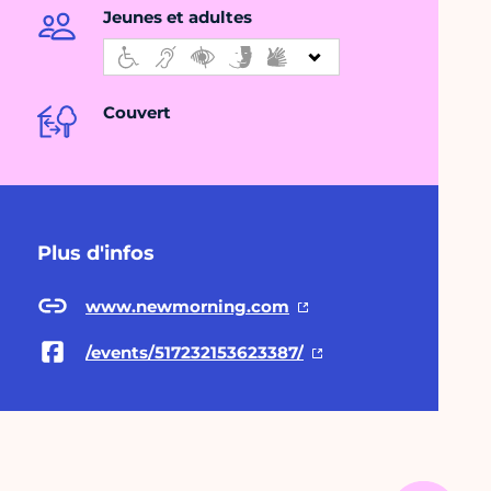
Jeunes et adultes
Couvert
Plus d'infos
www.newmorning.com
/events/517232153623387/