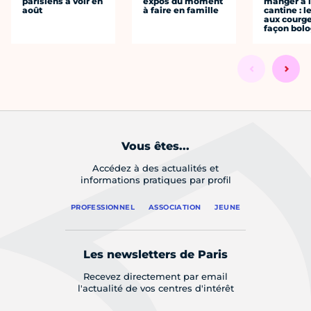
parisiens à voir en
expos du moment
manger à 
août
à faire en famille
cantine : l
aux courge
façon bol
Vous êtes...
Accédez à des actualités et
informations pratiques par profil
PROFESSIONNEL
ASSOCIATION
JEUNE
Les newsletters de Paris
Recevez directement par email
l'actualité de vos centres d'intérêt