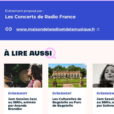
Évènement proposé par :
Les Concerts de Radio France
www.maisondelaradioetdelamusique.fr
À LIRE AUSSI
ÉVÈNEMENT
ÉVÈNEMENT
ÉVÈNEMEN
Jam Session Jazz
Les Culturelles de
Jam Sessi
au 38Riv, animée
Bagatelle au Parc
au 38Riv,
par Ananda
de Bagatelle
par Solène
Brandão