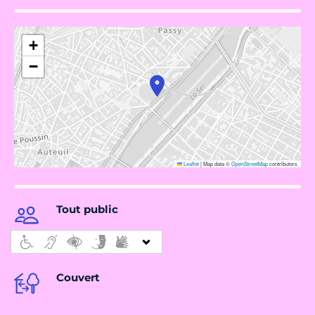
+
−
Leaflet
|
Map data ©
OpenStreetMap
contributors
Tout public
Couvert