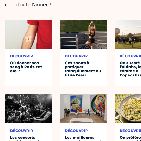
coup toute l'année !
DÉCOUVRIR
DÉCOUVRIR
DÉCOUVRI
Où donner son
Ces sports à
On a testé
sang à Paris cet
pratiquer
l’altinha, l
été ?
tranquillement au
comme à
fil de l’eau
Copacaba
DÉCOUVRIR
DÉCOUVRIR
DÉCOUVRI
Les concerts
Les meilleures
On préfèr