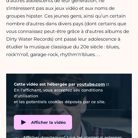
d'autres adolescents de leur génération, ne
s'intéressent pas aux jeux vidéo et aux noms de
groupes hipster. Ces jeunes gens, ainsi qu'un certain
nombre d'autres dans divers pays (dont certains que
vous connaissez peut-être grâce à d'autres albums de
Dirty Water Records) ont passé leur adolescence à
étudier la musique classique du 20e siècle : blues,
rock'n'roll, garage-rock, rhythm'n'blues. . .
Vidéo Youtube
Cette vidéo est hébergée par
youtube.com
En l'affichant, vous acceptez ses conditions
d'utilisation
et les potentiels cookies déposés par ce site.
Afficher la vidéo
Afficher directement tous les contenus externes