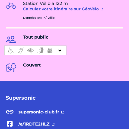
Station Vélib à 122 m
Calculez votre itinéraire sur GéoVélo
Données RATP / Vélib
Tout public
Couvert
Supersonic
supersonic-club.fr
/e/1RDTE2HLZ