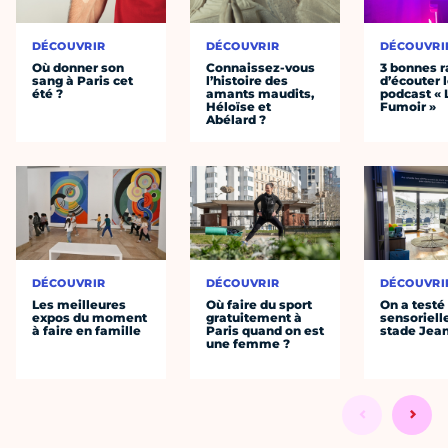
DÉCOUVRIR
DÉCOUVRIR
DÉCOUVRI
Où donner son
Connaissez-vous
3 bonnes r
sang à Paris cet
l’histoire des
d’écouter 
été ?
amants maudits,
podcast « 
Héloïse et
Fumoir »
Abélard ?
DÉCOUVRIR
DÉCOUVRIR
DÉCOUVRI
Les meilleures
Où faire du sport
On a testé 
expos du moment
gratuitement à
sensoriell
à faire en famille
Paris quand on est
stade Jea
une femme ?