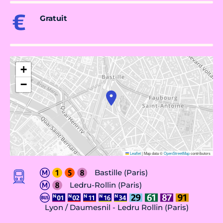
Gratuit
+
−
Leaflet
|
Map data ©
OpenStreetMap
contributors
Bastille (Paris)
Ledru-Rollin (Paris)
Lyon / Daumesnil - Ledru Rollin (Paris)