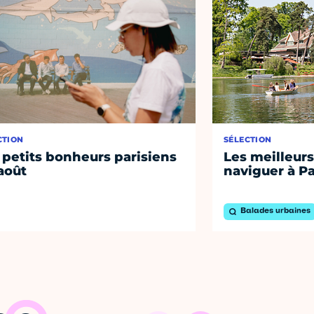
CTION
SÉLECTION
 petits bonheurs parisiens
Les meilleurs
août
naviguer à Pa
Balades urbaines