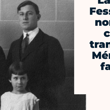
La
Fes
no
c
tra
Mé
f