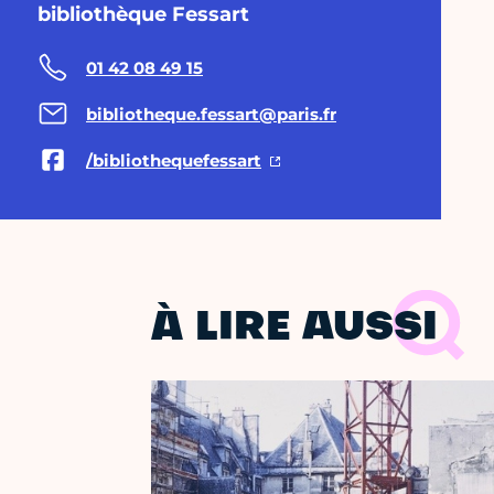
bibliothèque Fessart
01 42 08 49 15
bibliotheque.fessart@paris.fr
/bibliothequefessart
À LIRE AUSSI