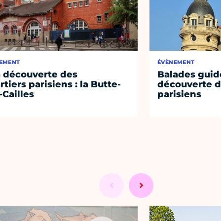
EMENT
ÉVÈNEMENT
a découverte des
Balades guidé
rtiers parisiens : la Butte-
découverte d
-Cailles
parisiens