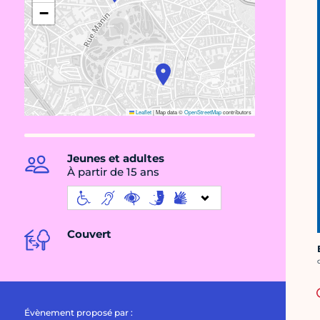
−
Leaflet
|
Map data ©
OpenStreetMap
contributors
Jeunes et adultes
À partir de 15 ans
Couvert
C
Évènement proposé par :