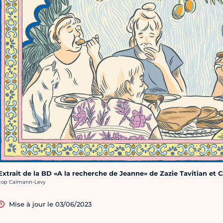
Extrait de la BD «A la recherche de Jeanne» de Zazie Tavitian et 
rédit photo :
cop Calmann-Levy
Mise à jour le 03/06/2023