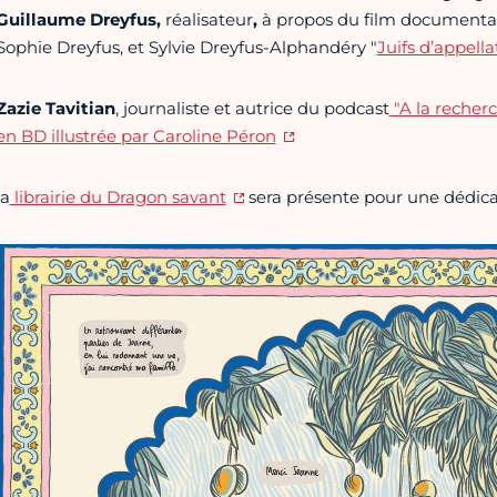
Guillaume Dreyfus,
réalisateur
,
à propos du film documentair
Sophie Dreyfus, et Sylvie Dreyfus-Alphandéry "
Juifs d’appell
Zazie Tavitian
, journaliste et autrice du podcast
"A la recher
en BD illustrée par Caroline Péron
la
librairie du Dragon savant
sera présente pour une dédicac