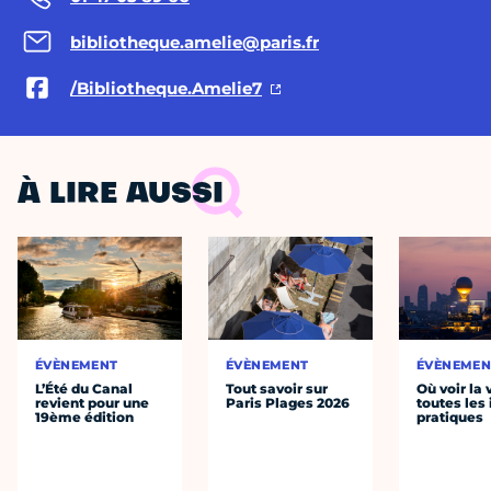
bibliotheque.amelie@paris.fr
/Bibliotheque.Amelie7
À LIRE AUSSI
ÉVÈNEMENT
ÉVÈNEMENT
ÉVÈNEMEN
L’Été du Canal
Tout savoir sur
Où voir la 
revient pour une
Paris Plages 2026
toutes les 
19ème édition
pratiques