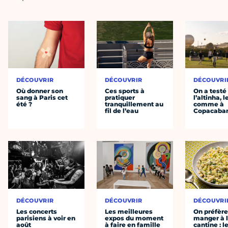
DÉCOUVRIR
DÉCOUVRIR
DÉCOUVRI
Où donner son
Ces sports à
On a testé
sang à Paris cet
pratiquer
l’altinha, l
été ?
tranquillement au
comme à
fil de l’eau
Copacaba
DÉCOUVRIR
DÉCOUVRIR
DÉCOUVRI
Les concerts
Les meilleures
On préfèr
parisiens à voir en
expos du moment
manger à 
août
à faire en famille
cantine : l