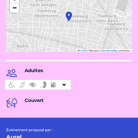
−
Leaflet
|
Map data ©
OpenStreetMap
contributors
Adultes
Couvert
Évènement proposé par :
Aurel