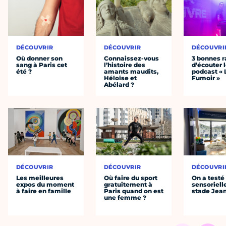
DÉCOUVRIR
DÉCOUVRIR
DÉCOUVRI
Où donner son
Connaissez-vous
3 bonnes r
sang à Paris cet
l’histoire des
d’écouter 
été ?
amants maudits,
podcast « 
Héloïse et
Fumoir »
Abélard ?
DÉCOUVRIR
DÉCOUVRIR
DÉCOUVRI
Les meilleures
Où faire du sport
On a testé 
expos du moment
gratuitement à
sensoriell
à faire en famille
Paris quand on est
stade Jea
une femme ?