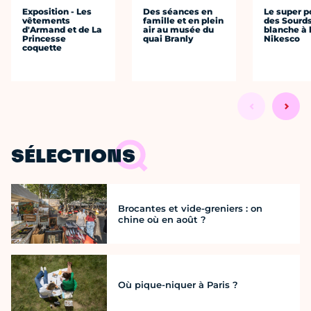
Exposition - Les
Des séances en
Le super p
vêtements
famille et en plein
des Sourds
d'Armand et de La
air au musée du
blanche à 
Princesse
quai Branly
Nikesco
coquette
SÉLECTIONS
Brocantes et vide-greniers : on
chine où en août ?
Où pique-niquer à Paris ?