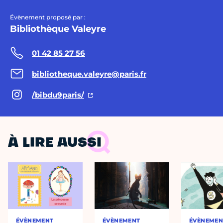
Évènement proposé par :
Bibliothèque Valeyre
01 42 85 27 56
bibliotheque.valeyre@paris.fr
/bibdu9paris/
À LIRE AUSSI
ÉVÈNEMENT
ÉVÈNEMENT
ÉVÈNEMEN