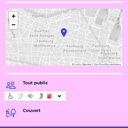
+
−
Leaflet
|
Map data ©
OpenStreetMap
contributors
Tout public
Couvert