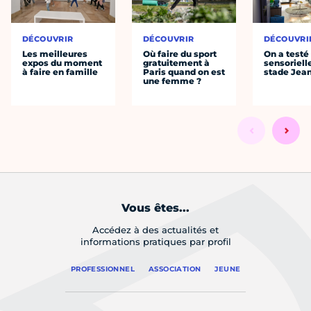
DÉCOUVRIR
DÉCOUVRIR
DÉCOUVRI
Les meilleures
Où faire du sport
On a testé 
expos du moment
gratuitement à
sensoriell
à faire en famille
Paris quand on est
stade Jea
une femme ?
Vous êtes...
Accédez à des actualités et
informations pratiques par profil
PROFESSIONNEL
ASSOCIATION
JEUNE