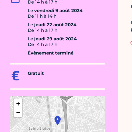
De 14 h à 17 h
Le
vendredi 9 août 2024
De 11 h à 14 h
Le
jeudi 22 août 2024
De 14 h à 17 h
Le
jeudi 29 août 2024
De 14 h à 17 h
Évènement terminé
Gratuit
+
−