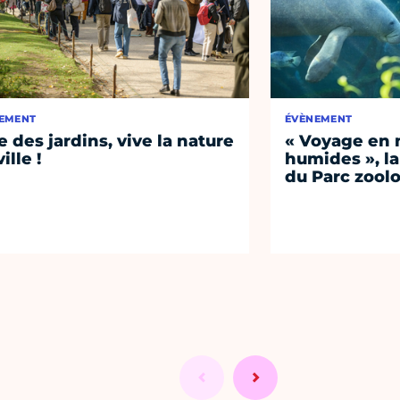
EMENT
ÉVÈNEMENT
e des jardins, vive la nature
« Voyage en 
ille !
humides », la
du Parc zool