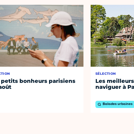
CTION
SÉLECTION
 petits bonheurs parisiens
Les meilleurs
août
naviguer à Pa
Balades urbaines