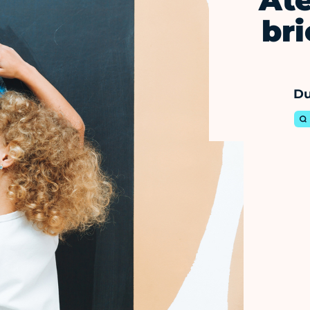
Ate
bri
Du