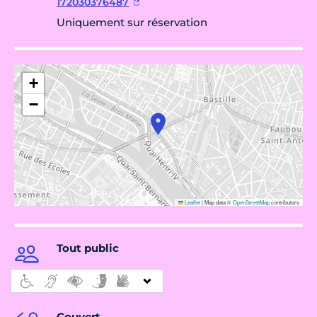
172030376487
Uniquement sur réservation
+
−
Leaflet
|
Map data ©
OpenStreetMap
contributors
Tout public
Couvert