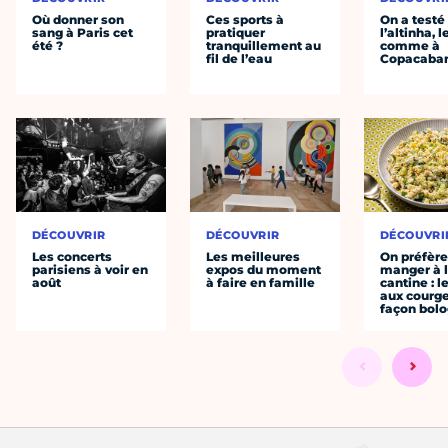
Où donner son
Ces sports à
On a testé
sang à Paris cet
pratiquer
l’altinha, l
été ?
tranquillement au
comme à
fil de l’eau
Copacaba
DÉCOUVRIR
DÉCOUVRIR
DÉCOUVRI
Les concerts
Les meilleures
On préfèr
parisiens à voir en
expos du moment
manger à 
août
à faire en famille
cantine : l
aux courge
façon bol