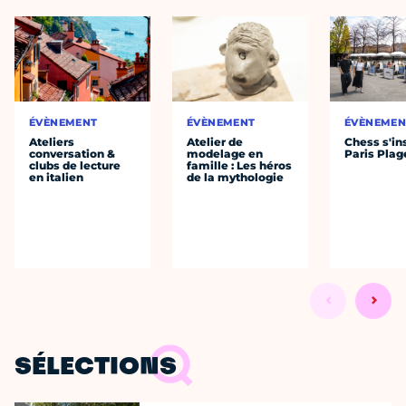
ÉVÈNEMENT
ÉVÈNEMENT
ÉVÈNEMEN
Ateliers
Atelier de
Chess s'ins
conversation &
modelage en
Paris Plag
clubs de lecture
famille : Les héros
en italien
de la mythologie
SÉLECTIONS