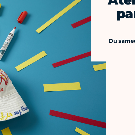
Atel
pa
Du samedi