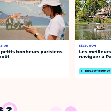
CTION
SÉLECTION
 petits bonheurs parisiens
Les meilleurs
août
naviguer à Pa
Balades urbaines