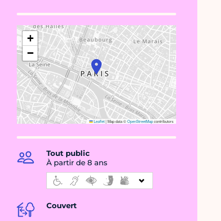
+
−
Leaflet
|
Map data ©
OpenStreetMap
contributors
Tout public
À partir de 8 ans
Couvert