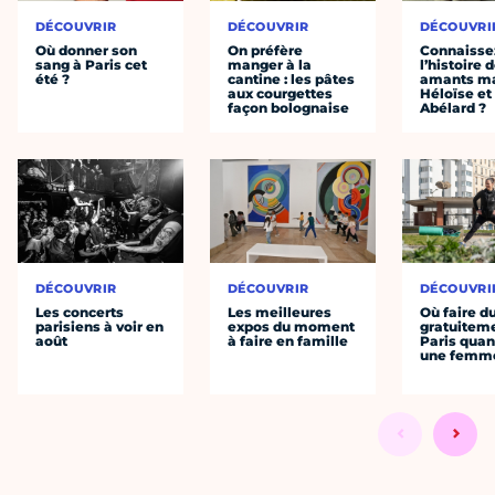
DÉCOUVRIR
DÉCOUVRIR
DÉCOUVRI
Où donner son
On préfère
Connaisse
sang à Paris cet
manger à la
l’histoire 
été ?
cantine : les pâtes
amants ma
aux courgettes
Héloïse et
façon bolognaise
Abélard ?
DÉCOUVRIR
DÉCOUVRIR
DÉCOUVRI
Les concerts
Les meilleures
Où faire d
parisiens à voir en
expos du moment
gratuitem
août
à faire en famille
Paris quan
une femm