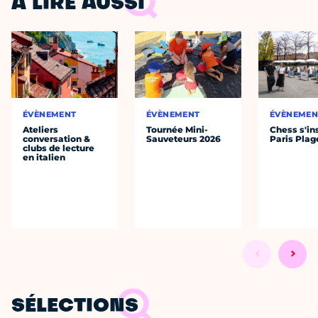
À LIRE AUSSI
ÉVÈNEMENT
ÉVÈNEMENT
ÉVÈNEMEN
Ateliers
Tournée Mini-
Chess s'ins
conversation &
Sauveteurs 2026
Paris Plag
clubs de lecture
en italien
SÉLECTIONS