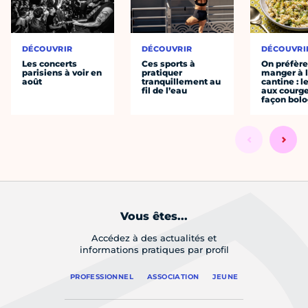
DÉCOUVRIR
DÉCOUVRIR
DÉCOUVRI
Les concerts
Ces sports à
On préfèr
parisiens à voir en
pratiquer
manger à 
août
tranquillement au
cantine : l
fil de l’eau
aux courge
façon bol
Vous êtes...
Accédez à des actualités et
informations pratiques par profil
PROFESSIONNEL
ASSOCIATION
JEUNE