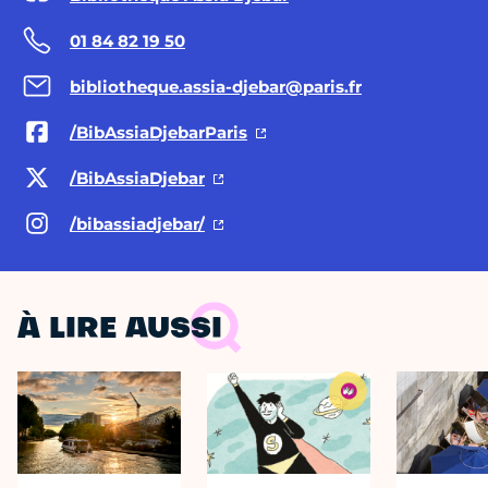
01 84 82 19 50
bibliotheque.assia-djebar@paris.fr
/BibAssiaDjebarParis
/BibAssiaDjebar
/bibassiadjebar/
À LIRE AUSSI