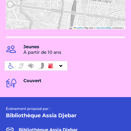
Leaflet
|
Map data ©
OpenStreetMap
contributors
Jeunes
À partir de 10 ans
Couvert
Évènement proposé par :
Bibliothèque Assia Djebar
Bibliothèque Assia Djebar