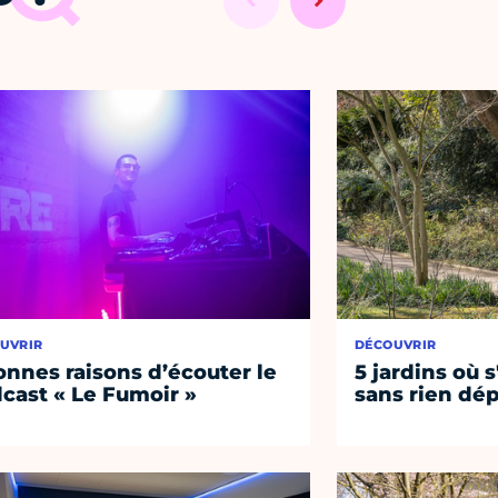
UVRIR
DÉCOUVRIR
onnes raisons d’écouter le
5 jardins où s
cast « Le Fumoir »
sans rien dép