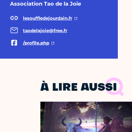
Association Tao de la Joie
lesouffledejourdain.fr
taodelajoie@free.fr
/profile.php
À LIRE AUSSI