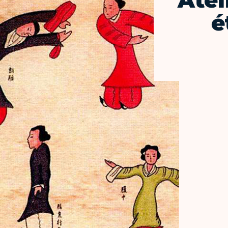
Atel
é