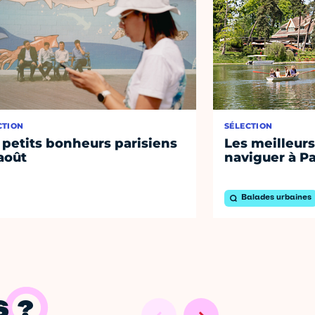
CTION
SÉLECTION
 petits bonheurs parisiens
Les meilleurs
août
naviguer à Pa
Balades urbaines
 ?