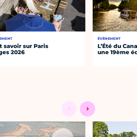
EMENT
ÉVÈNEMENT
t savoir sur Paris
L’Été du Cana
ges 2026
une 19ème éd