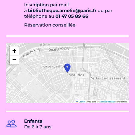
Inscription par mail
à
bibliotheque.amelie@paris.fr
ou par
téléphone au
01 47 05 89 66
Réservation conseillée
+
−
Leaflet
|
Map data ©
OpenStreetMap
contributors
Enfants
De 6 à 7 ans