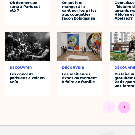
Où donner son
On préfère
Connaisse
sang à Paris cet
manger à la
l’histoire 
été ?
cantine : les pâtes
amants ma
aux courgettes
Héloïse et
façon bolognaise
Abélard ?
DÉCOUVRIR
DÉCOUVRIR
DÉCOUVRI
Les concerts
Les meilleures
Où faire d
parisiens à voir en
expos du moment
gratuitem
août
à faire en famille
Paris quan
une femm