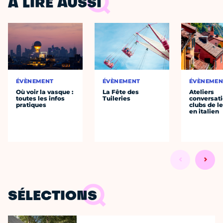
À LIRE AUSSI
ÉVÈNEMENT
ÉVÈNEMENT
ÉVÈNEMEN
Où voir la vasque :
La Fête des
Ateliers
toutes les infos
Tuileries
conversati
pratiques
clubs de l
en italien
SÉLECTIONS