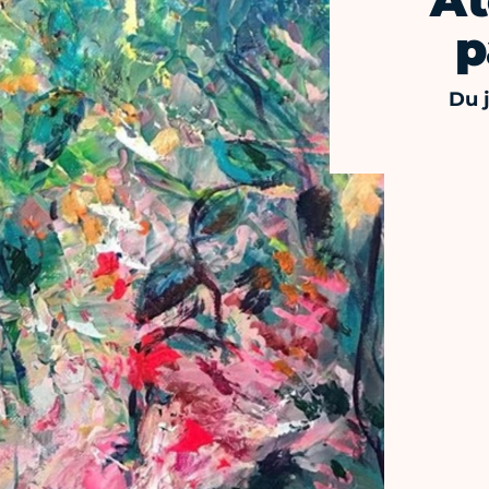
At
p
Du j