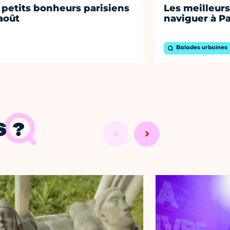
 petits bonheurs parisiens
Les meilleurs
août
naviguer à Pa
Balades urbaines
 ?