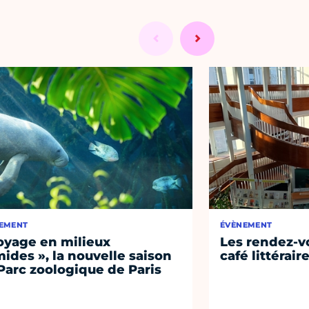
EMENT
ÉVÈNEMENT
oyage en milieux
Les rendez-vo
ides », la nouvelle saison
café littérair
Parc zoologique de Paris