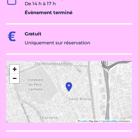
De 14 h à 17 h
Évènement terminé
Gratuit
Uniquement sur réservation
+
−
Leaflet
|
Map data ©
OpenStreetMap
contributors