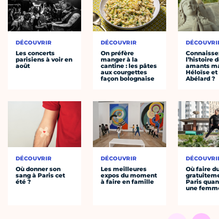
DÉCOUVRIR
DÉCOUVRIR
DÉCOUVRI
Les concerts
On préfère
Connaisse
parisiens à voir en
manger à la
l’histoire 
août
cantine : les pâtes
amants ma
aux courgettes
Héloïse et
façon bolognaise
Abélard ?
DÉCOUVRIR
DÉCOUVRIR
DÉCOUVRI
Où donner son
Les meilleures
Où faire d
sang à Paris cet
expos du moment
gratuitem
été ?
à faire en famille
Paris quan
une femm