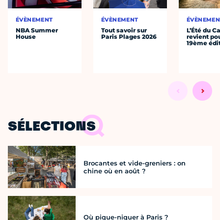
ÉVÈNEMENT
ÉVÈNEMENT
ÉVÈNEMEN
NBA Summer
Tout savoir sur
L’Été du C
House
Paris Plages 2026
revient po
19ème édi
SÉLECTIONS
Brocantes et vide-greniers : on
chine où en août ?
Où pique-niquer à Paris ?