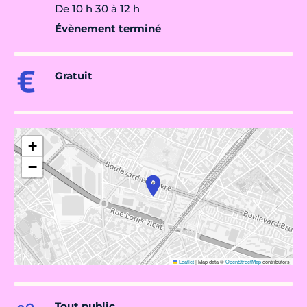
De 10 h 30 à 12 h
Évènement terminé
Gratuit
+
−
Leaflet
|
Map data ©
OpenStreetMap
contributors
Tout public