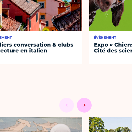
EMENT
ÉVÈNEMENT
liers conversation & clubs
Expo « Chiens
lecture en italien
Cité des sci