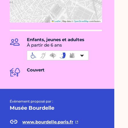
Leaflet
|
Map data ©
OpenStreetMap
contributors
Enfants, jeunes et adultes
À partir de 6 ans
Couvert
Évènement proposé par :
Musée Bourdelle
www.bourdelle.paris.fr