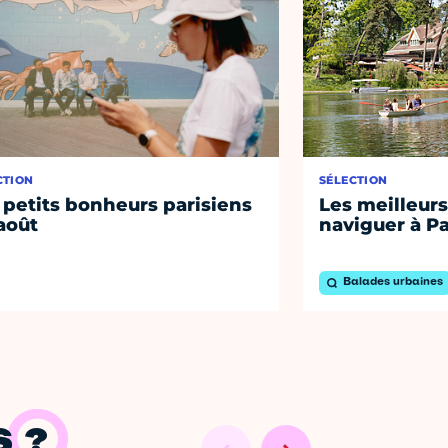
CTION
SÉLECTION
 petits bonheurs parisiens
Les meilleurs
août
naviguer à Pa
Balades urbaines
 ?