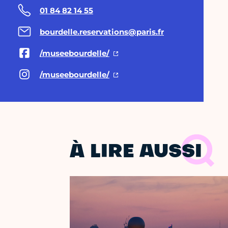
01 84 82 14 55
bourdelle.reservations@paris.fr
/museebourdelle/
/museebourdelle/
À LIRE AUSSI