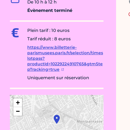
De 10 h à 12 h
Évènement terminé
Plein tarif : 10 euros
Tarif réduit : 8 euros
https://www.billetterie-
parismusees.paris.fr/selection/times
lotpass?
productId=10229224910765&gtmSte
pTracking=true
Uniquement sur réservation
+
−