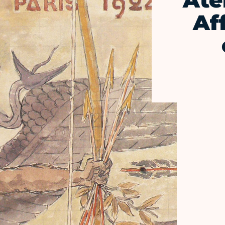
Ate
Af