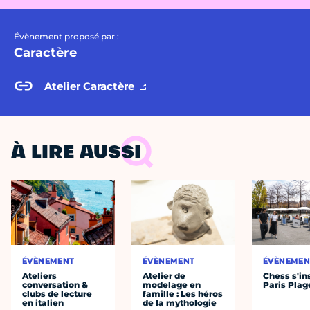
Évènement proposé par :
Caractère
Atelier Caractère
À LIRE AUSSI
ÉVÈNEMENT
ÉVÈNEMENT
ÉVÈNEMEN
Ateliers
Atelier de
Chess s'ins
conversation &
modelage en
Paris Plag
clubs de lecture
famille : Les héros
en italien
de la mythologie