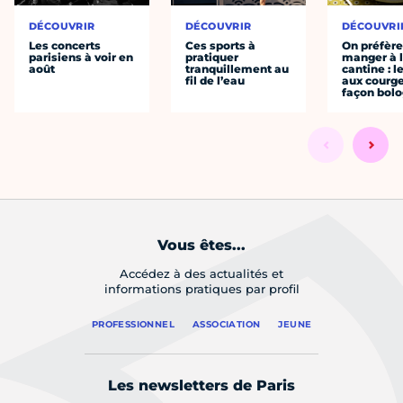
DÉCOUVRIR
DÉCOUVRIR
DÉCOUVRI
Les concerts
Ces sports à
On préfèr
parisiens à voir en
pratiquer
manger à 
août
tranquillement au
cantine : l
fil de l’eau
aux courge
façon bol
Vous êtes...
Accédez à des actualités et
informations pratiques par profil
PROFESSIONNEL
ASSOCIATION
JEUNE
Les newsletters de Paris