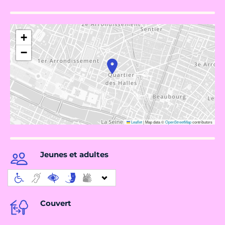
+
−
Leaflet
|
Map data ©
OpenStreetMap
contributors
Jeunes et adultes
Couvert