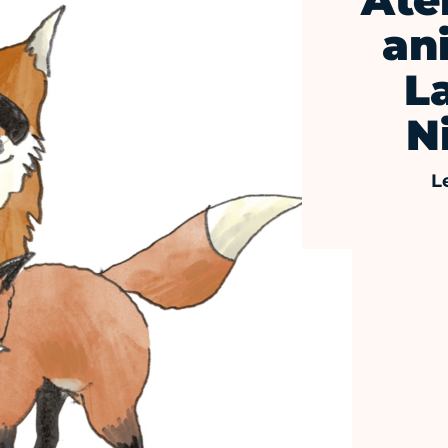
Ate
an
L
N
L