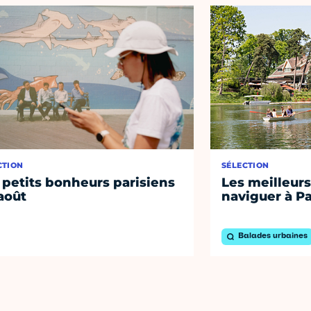
CTION
SÉLECTION
 petits bonheurs parisiens
Les meilleurs
août
naviguer à Pa
Balades urbaines