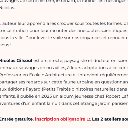
sauvages de cette histoire, le renard, la fouine, les mésanges et
Nicolas.
L'auteur leur apprend à les croquer sous toutes les formes, dan
concentration pour leur raconter des anecdotes scientifiques 
nous la ville. Pour lever le voile sur nos croyances et renouer
nous !
Nicolas Gilsoul
est architecte, paysagiste et docteur en scienc
animaux sauvages de nos villes, à leurs adaptations à ce curie
Professeur en Ecole d'Architecture et intervient régulièrem
partager ses regards sur cette faune urbaine en questionnant n
aux éditions Fayard (Petits Traités d'histoires naturelles dans
enfants, il publie en 2025 un album jeunesse chez Robert Laf
aventures d'un enfant la nuit dans cet étrange jardin parisie
Entrée gratuite,
inscription obligatoire
. Les 2 ateliers 