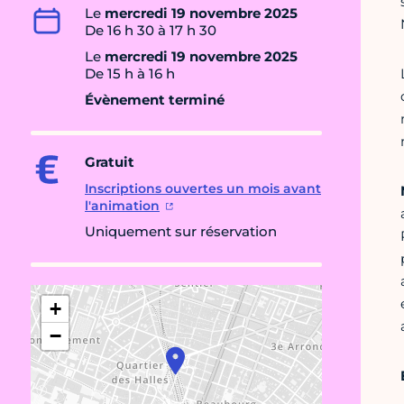
Le
mercredi 19 novembre 2025
De 16 h 30 à 17 h 30
Le
mercredi 19 novembre 2025
De 15 h à 16 h
Évènement terminé
Gratuit
Inscriptions ouvertes un mois avant
l'animation
Uniquement sur réservation
+
−