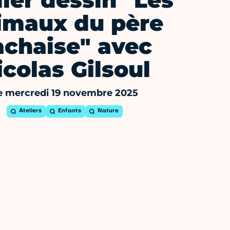
lier dessin "Les
imaux du père
achaise" avec
icolas Gilsoul
e mercredi 19 novembre 2025
Ateliers
Enfants
Nature