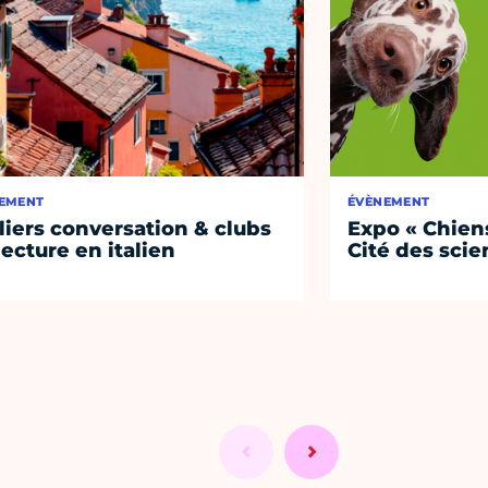
EMENT
ÉVÈNEMENT
liers conversation & clubs
Expo « Chiens
lecture en italien
Cité des sci