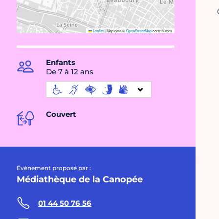
Leaflet
|
Map data ©
OpenStreetMap
contributors
Enfants
De 7 à 12 ans
Couvert
Évènement proposé par :
Médiathèque de la Canopée
01 44 50 76 56